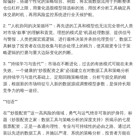
险偏好，搭建个性化的策略组合。例如，将宏观数据流用于判断整体
仓位杠杆上限，用量化选股模型筛选标的池，用技术分析工具确定具
体交易时机，再用风险监控系统进行全天候护航。
2. **人机协同的决策循环**：再先进的工具和模型也无法完全替代人类
对市场“叙事”的理解和直觉。理想的模式是“机器处理数据、提供信号
与警报，人类把握宏观逻辑、进行最终决策并承担伦理责任”。数据工
具解放了投资者在信息收集与初步处理上的精力，使其能更专注于策
略逻辑的打磨与重大边际变化的判断。
3. **持续学习与迭代**：市场在不断进化，过去的有效模式可能在未来
失效。一个健康的“炒股配资之家”必须建立在对数据工具和策略分析
的持续学习与迭代基础上。定期回顾策略绩效，分析亏损交易的根
源，根据新的市场特征引入新的数据源或调整模型参数，是保持长期
竞争力的唯一途径。
**结语**
在**炒股配资**这一高风险的领域，勇气与运气绝非可靠的护身符。标
题《炒股配资之家：数据工具与策略分析的深度支持》所揭示的七星
股票配资，正是一条通向理性、专业与可持续性的必由之路。通过武
装以先进的数据工具，并施以严谨、系统的策略分析，投资者方能在