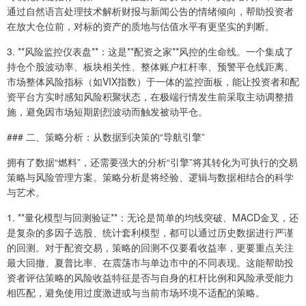
通过自然语言处理技术解析财报与新闻公告的情绪倾向，帮助投资者
在放大仓位前，对标的资产的质地与估值水平有更坚实的判断。
3. **风险监控仪表盘**：这是**配资之家**风控的生命线。一个集成了
持仓个股波动率、板块相关性、整体账户杠杆率、预警平仓线距离、
市场整体风险指标（如VIX指数）于一体的监控面板，能让投资者和配
资平台方实时感知风险积聚状态，在极端行情发生前采取主动调整措
施，避免因市场短期剧烈波动而触发被动平仓。
### 二、策略分析：从数据到决策的“导航引擎”
拥有了数据“燃料”，还需要强大的分析“引擎”将其转化为可执行的交易
策略与风险管理方案。策略分析是将经验、逻辑与数据相结合的科学
与艺术。
1. **量化模型与回测验证**：无论是简单的均线突破、MACD金叉，还
是复杂的多因子选股、统计套利模型，都可以通过历史数据进行严谨
的回测。对于配资交易，策略的回测不仅要看收益率，更要重点关注
最大回撤、夏普比率、在震荡市与单边市中的不同表现。这能帮助投
资者评估策略的风险收益特征是否与自身的杠杆比例和风险承受能力
相匹配，避免使用过度激进或与当前市场环境不适配的策略。