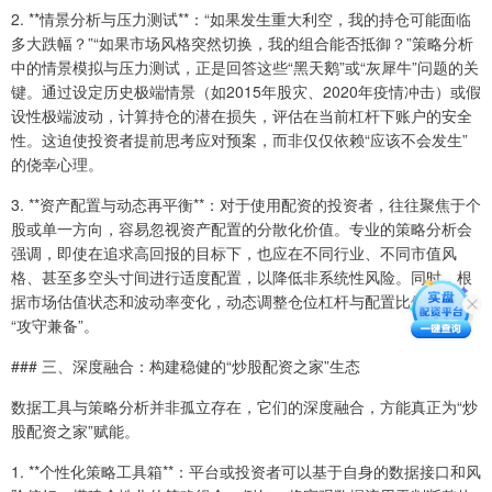
2. **情景分析与压力测试**：“如果发生重大利空，我的持仓可能面临
多大跌幅？”“如果市场风格突然切换，我的组合能否抵御？”策略分析
中的情景模拟与压力测试，正是回答这些“黑天鹅”或“灰犀牛”问题的关
键。通过设定历史极端情景（如2015年股灾、2020年疫情冲击）或假
设性极端波动，计算持仓的潜在损失，评估在当前杠杆下账户的安全
性。这迫使投资者提前思考应对预案，而非仅仅依赖“应该不会发生”
的侥幸心理。
3. **资产配置与动态再平衡**：对于使用配资的投资者，往往聚焦于个
股或单一方向，容易忽视资产配置的分散化价值。专业的策略分析会
强调，即使在追求高回报的目标下，也应在不同行业、不同市值风
格、甚至多空头寸间进行适度配置，以降低非系统性风险。同时，根
据市场估值状态和波动率变化，动态调整仓位杠杆与配置比例，实现
“攻守兼备”。
### 三、深度融合：构建稳健的“炒股配资之家”生态
数据工具与策略分析并非孤立存在，它们的深度融合，方能真正为“炒
股配资之家”赋能。
1. **个性化策略工具箱**：平台或投资者可以基于自身的数据接口和风