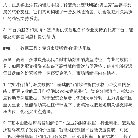
入，已从锦上添花的辅助手段，转变为决定“炒股配资之家”生存与发
展的核心支柱。它们共同构建了一套从风险预警、机会发掘到决策执
行的精密支持系统。
3. 平台的服务和支持：选择提供优质服务和专业支持的配资平台，能
够及时解答问题和提供帮助。
### 一、数据工具：穿透市场噪音的“雷达系统”
海量、高速、多维度是现代金融市场数据的典型特征。专业的数据工
具，如同为配资投资者装备了高性能的雷达与望远镜，使其能够穿透
每日盘面的纷繁噪音，洞察资金流向、市场情绪与内在结构。
1. **实时行情与深度数据**：基础的行情软件提供价格与成交量的脉
络，而更专业的工具则提供Level-2逐笔委托、资金分时流向、板块热
度轮动等深度数据。对于配资交易者，识别大单异动、主力资金意图
至关重要，这能帮助其在杠杆环境下，更精准地把握短期关键支撑与
压力位，优化买卖点选择。
2. **基本面数据库与智能解读**：企业的财务数据、行业研报、宏观经
济指标构成了投资的价值锚。智能化的数据平台能快速提取、对比、
可视化关键指标（如PE/PB分位数、营收增长率、负债结构），甚至