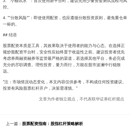
3. **小额试水**：首次使用新平台时，建议先用少量资金测试流程与风
控。
4. **分散风险**：即使使用配资，也应遵循分散投资原则，避免重仓单
一标的。
## 结语
股票配资本质是工具，其效果取决于使用者的能力与心态。在选择正
规炒股配资平台时，安全性应始终置于收益性之前。建议投资者优先
考虑券商融资融券等监管最严格的渠道，若选择其他平台，务必完成
充分的尽职调查。理性投资，量力而行，方能在股市波澜中行稳致
远。
*注：市场情况动态变化，本文内容仅供参考，不构成任何投资建议。
投资有风险股票杠杆开户，决策需谨慎。*
文章为作者独立观点，不代表联华证券杠杆观点
上一篇：
股票配资指南：股指杠杆策略解析