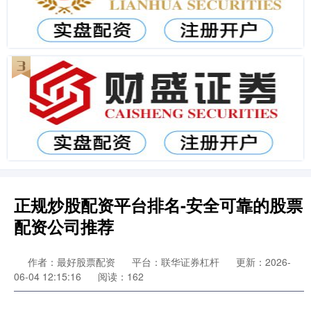
正规炒股配资平台排名-安全可靠的股票
配资公司推荐
作者：最好股票配资
平台：联华证券杠杆
更新：2026-
06-04 12:15:16
阅读：162