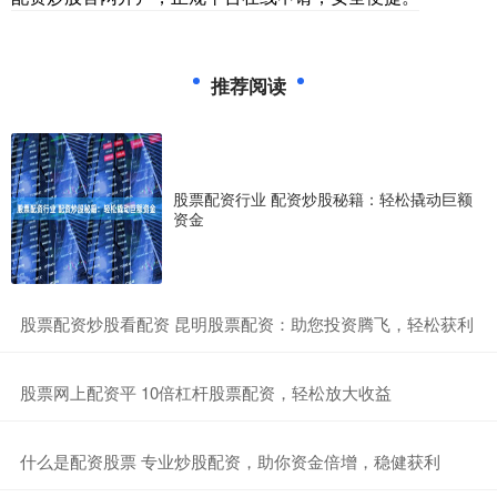
推荐阅读
股票配资行业 配资炒股秘籍：轻松撬动巨额
资金
​股票配资炒股看配资 昆明股票配资：助您投资腾飞，轻松获利
​股票网上配资平 10倍杠杆股票配资，轻松放大收益
​什么是配资股票 专业炒股配资，助你资金倍增，稳健获利