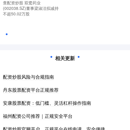
查配资炒股 双鹭药业
(002038.SZ)董事梁淑洁拟减持
不超50.02万股
相关更新
配资炒股风险与合规指南
丹东股票配资平台正规推荐
安康股票配资：低门槛、灵活杠杆操作指南
福州配资公司推荐｜正规安全平台
配资炒股官网开户，正规平台在线申请，安全便捷。