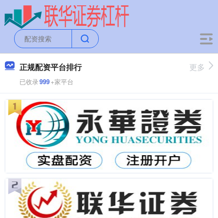
正规配资平台排行
更多
已收录
999
+家平台