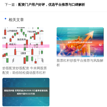
下一篇：
配资门户用户好评，优选平台推荐与口碑解析
相关文章
股票杠杆炒股平台推荐与风险解
析
炒股配资炒股配资 牛米网股票
配资：助你轻松撬动股市杠杆