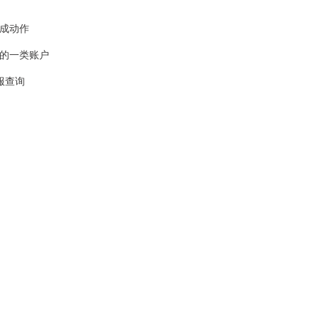
完成动作
下的一类账户
服查询