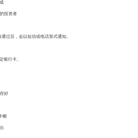
完成
询的投资者
核通过后，会以短信或电话形式通知。
定银行卡。
照存好
途中断
退出